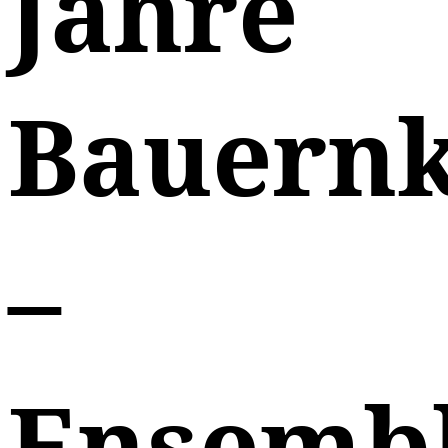
Jahre
Bauernk
–
Ensemb