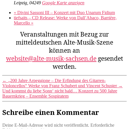
Leipzig
,
04249
Google Karte anzeigen
«
Divini Sassoni III – Konzert mit Duo Unarum Fidium
tiefsaits – CD Release: Werke von Dall’Abaco, Barrière,
Marcello
»
Veranstaltungen mit Bezug zur
mitteldeutschen Alte-Musik-Szene
können
an
website@alte-musik-sachsen.de
gesendet
werden.
←
„200 Jahre Arpeggione – Die Erfindung des Gitarren-
Violoncellos“ Werke von Franz Schubert und Vincent Schuster
→
Und kommst du liebe Sonn‘ nicht bald… Konzert zu 500 Jahre
Bauernkrieg – Ensemble Sospiratem
Schreibe einen Kommentar
Deine E-Mail-Adresse wird nicht veröffentlicht.
Erforderliche