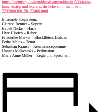
https://eventfrog.de/de/p/klassik-opern/klassik/500-jahre-
bauernkrieg-und-kommst-du-liebe-sonn-nicht-bald-
7232000368158122466.html
Ensemble Sospiratem:
Clarissa Renner – Sopran
Babett Niclas – Harfe
Uwe Ulbrich – Rebec
Friederike Merkel – Blockflöten, Dulzian
Pedro Matos – Tenor
Sebastian Krause – Renaissanceposaune
Hannes Malkowski – Perkussion
Maria Anne Müller – Regie und Sprecherin