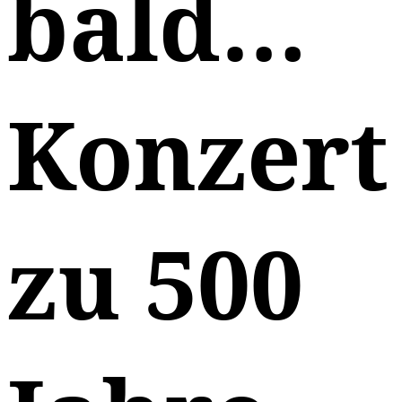
bald…
Konzert
zu 500